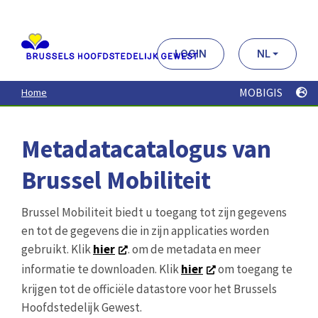
Aller
au
contenu
principal
LOGIN
NL
MOBIGIS
Home
Metadatacatalogus van
Brussel Mobiliteit
Brussel Mobiliteit biedt u toegang tot zijn gegevens
en tot de gegevens die in zijn applicaties worden
gebruikt. Klik
hier
. om de metadata en meer
informatie te downloaden. Klik
hier
om toegang te
krijgen tot de officiële datastore voor het Brussels
Hoofdstedelijk Gewest.