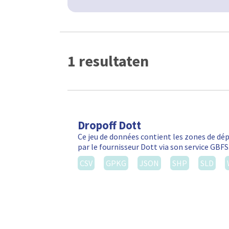
1 resultaten
Dropoff Dott
Ce jeu de données contient les zones de d
par le fournisseur Dott via son service GBF
CSV
GPKG
JSON
SHP
SLD