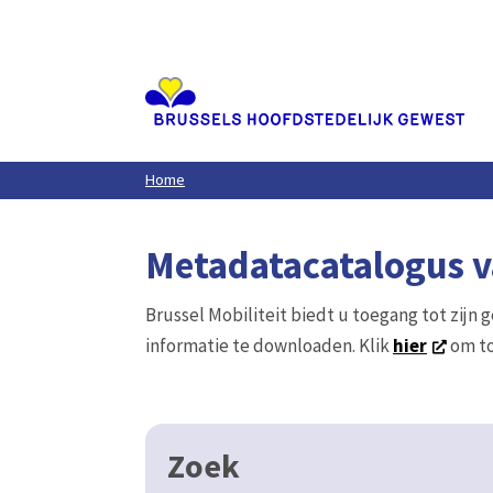
Aller
au
contenu
principal
Home
Metadatacatalogus va
Brussel Mobiliteit biedt u toegang tot zijn 
informatie te downloaden. Klik
hier
om to
Zoek