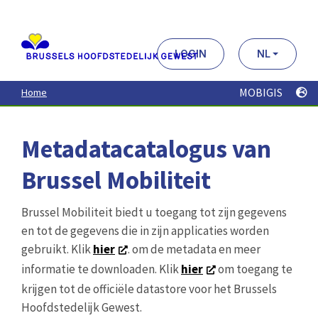
Aller
au
contenu
principal
LOGIN
NL
MOBIGIS
Home
Metadatacatalogus van
Brussel Mobiliteit
Brussel Mobiliteit biedt u toegang tot zijn gegevens
en tot de gegevens die in zijn applicaties worden
gebruikt. Klik
hier
. om de metadata en meer
informatie te downloaden. Klik
hier
om toegang te
krijgen tot de officiële datastore voor het Brussels
Hoofdstedelijk Gewest.