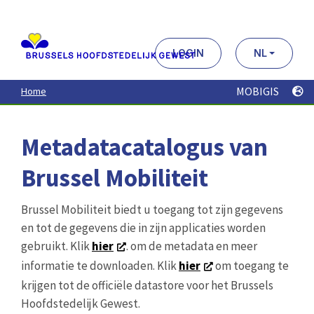
Aller
au
contenu
principal
LOGIN
NL
MOBIGIS
Home
Metadatacatalogus van
Brussel Mobiliteit
Brussel Mobiliteit biedt u toegang tot zijn gegevens
en tot de gegevens die in zijn applicaties worden
gebruikt. Klik
hier
. om de metadata en meer
informatie te downloaden. Klik
hier
om toegang te
krijgen tot de officiële datastore voor het Brussels
Hoofdstedelijk Gewest.