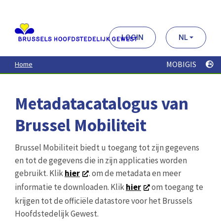
Aller
au
contenu
principal
LOGIN
NL
MOBIGIS
Home
Metadatacatalogus van
Brussel Mobiliteit
Brussel Mobiliteit biedt u toegang tot zijn gegevens
en tot de gegevens die in zijn applicaties worden
gebruikt. Klik
hier
. om de metadata en meer
informatie te downloaden. Klik
hier
om toegang te
krijgen tot de officiële datastore voor het Brussels
Hoofdstedelijk Gewest.