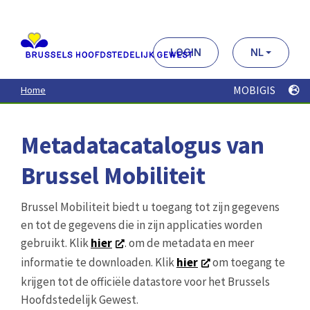
Aller
au
contenu
principal
LOGIN
NL
MOBIGIS
Home
Metadatacatalogus van
Brussel Mobiliteit
Brussel Mobiliteit biedt u toegang tot zijn gegevens
en tot de gegevens die in zijn applicaties worden
gebruikt. Klik
hier
. om de metadata en meer
informatie te downloaden. Klik
hier
om toegang te
krijgen tot de officiële datastore voor het Brussels
Hoofdstedelijk Gewest.