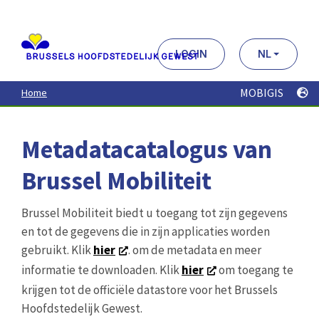
Aller
au
contenu
principal
LOGIN
NL
MOBIGIS
Home
Metadatacatalogus van
Brussel Mobiliteit
Brussel Mobiliteit biedt u toegang tot zijn gegevens
en tot de gegevens die in zijn applicaties worden
gebruikt. Klik
hier
. om de metadata en meer
informatie te downloaden. Klik
hier
om toegang te
krijgen tot de officiële datastore voor het Brussels
Hoofdstedelijk Gewest.