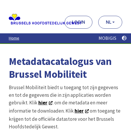
Aller
au
contenu
principal
LOGIN
NL
MOBIGIS
Home
Metadatacatalogus van
Brussel Mobiliteit
Brussel Mobiliteit biedt u toegang tot zijn gegevens
en tot de gegevens die in zijn applicaties worden
gebruikt. Klik
hier
. om de metadata en meer
informatie te downloaden. Klik
hier
om toegang te
krijgen tot de officiële datastore voor het Brussels
Hoofdstedelijk Gewest.