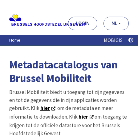
Aller
au
contenu
principal
LOGIN
NL
MOBIGIS
Home
Metadatacatalogus van
Brussel Mobiliteit
Brussel Mobiliteit biedt u toegang tot zijn gegevens
en tot de gegevens die in zijn applicaties worden
gebruikt. Klik
hier
. om de metadata en meer
informatie te downloaden. Klik
hier
om toegang te
krijgen tot de officiële datastore voor het Brussels
Hoofdstedelijk Gewest.