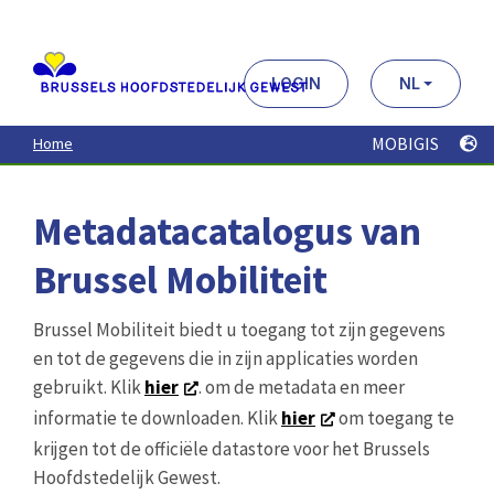
Aller
au
contenu
principal
LOGIN
NL
MOBIGIS
Home
Metadatacatalogus van
Brussel Mobiliteit
Brussel Mobiliteit biedt u toegang tot zijn gegevens
en tot de gegevens die in zijn applicaties worden
gebruikt. Klik
hier
. om de metadata en meer
informatie te downloaden. Klik
hier
om toegang te
krijgen tot de officiële datastore voor het Brussels
Hoofdstedelijk Gewest.