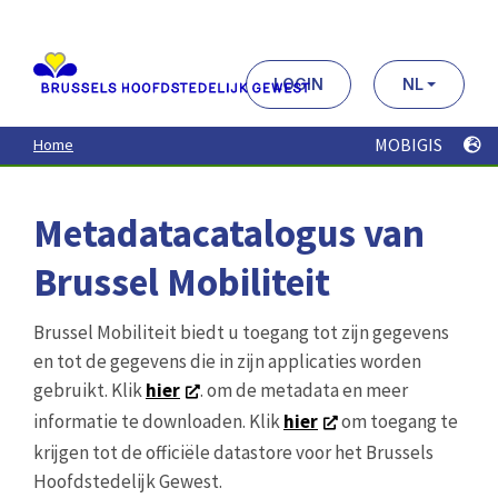
Aller
au
contenu
principal
LOGIN
NL
MOBIGIS
Home
Metadatacatalogus van
Brussel Mobiliteit
Brussel Mobiliteit biedt u toegang tot zijn gegevens
en tot de gegevens die in zijn applicaties worden
gebruikt. Klik
hier
. om de metadata en meer
informatie te downloaden. Klik
hier
om toegang te
krijgen tot de officiële datastore voor het Brussels
Hoofdstedelijk Gewest.