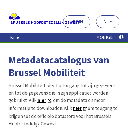
Aller
au
contenu
principal
LOGIN
NL
MOBIGIS
Home
Metadatacatalogus van
Brussel Mobiliteit
Brussel Mobiliteit biedt u toegang tot zijn gegevens
en tot de gegevens die in zijn applicaties worden
gebruikt. Klik
hier
. om de metadata en meer
informatie te downloaden. Klik
hier
om toegang te
krijgen tot de officiële datastore voor het Brussels
Hoofdstedelijk Gewest.