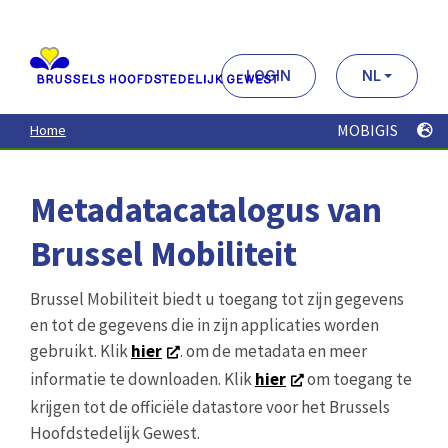
Aller
au
contenu
principal
LOGIN
NL
MOBIGIS
Home
Metadatacatalogus van
Brussel Mobiliteit
Brussel Mobiliteit biedt u toegang tot zijn gegevens
en tot de gegevens die in zijn applicaties worden
gebruikt. Klik
hier
. om de metadata en meer
informatie te downloaden. Klik
hier
om toegang te
krijgen tot de officiële datastore voor het Brussels
Hoofdstedelijk Gewest.