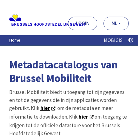
Aller
au
contenu
principal
LOGIN
NL
MOBIGIS
Home
Metadatacatalogus van
Brussel Mobiliteit
Brussel Mobiliteit biedt u toegang tot zijn gegevens
en tot de gegevens die in zijn applicaties worden
gebruikt. Klik
hier
. om de metadata en meer
informatie te downloaden. Klik
hier
om toegang te
krijgen tot de officiële datastore voor het Brussels
Hoofdstedelijk Gewest.