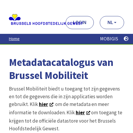
Aller
au
contenu
principal
LOGIN
NL
MOBIGIS
Home
Metadatacatalogus van
Brussel Mobiliteit
Brussel Mobiliteit biedt u toegang tot zijn gegevens
en tot de gegevens die in zijn applicaties worden
gebruikt. Klik
hier
. om de metadata en meer
informatie te downloaden. Klik
hier
om toegang te
krijgen tot de officiële datastore voor het Brussels
Hoofdstedelijk Gewest.