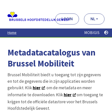
Aller
au
contenu
principal
LOGIN
NL
MOBIGIS
Home
Metadatacatalogus van
Brussel Mobiliteit
Brussel Mobiliteit biedt u toegang tot zijn gegevens
en tot de gegevens die in zijn applicaties worden
gebruikt. Klik
hier
. om de metadata en meer
informatie te downloaden. Klik
hier
om toegang te
krijgen tot de officiële datastore voor het Brussels
Hoofdstedelijk Gewest.