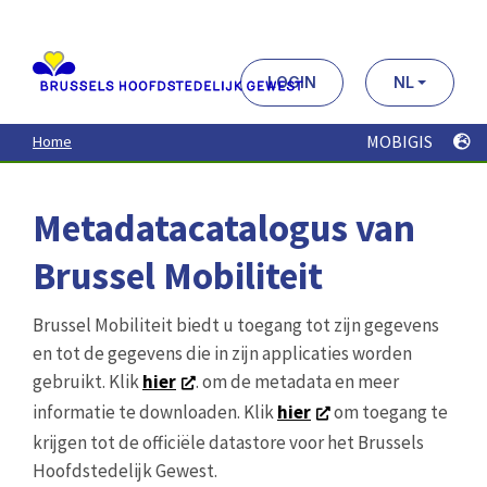
Aller
au
contenu
principal
LOGIN
NL
MOBIGIS
Home
Metadatacatalogus van
Brussel Mobiliteit
Brussel Mobiliteit biedt u toegang tot zijn gegevens
en tot de gegevens die in zijn applicaties worden
gebruikt. Klik
hier
. om de metadata en meer
informatie te downloaden. Klik
hier
om toegang te
krijgen tot de officiële datastore voor het Brussels
Hoofdstedelijk Gewest.