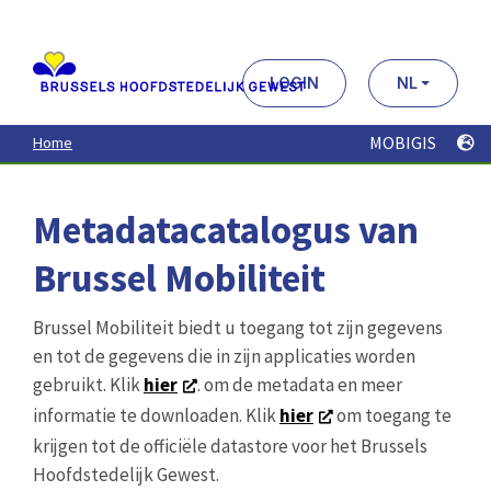
Aller
au
contenu
principal
LOGIN
NL
MOBIGIS
Home
Metadatacatalogus van
Brussel Mobiliteit
Brussel Mobiliteit biedt u toegang tot zijn gegevens
en tot de gegevens die in zijn applicaties worden
gebruikt. Klik
hier
. om de metadata en meer
informatie te downloaden. Klik
hier
om toegang te
krijgen tot de officiële datastore voor het Brussels
Hoofdstedelijk Gewest.