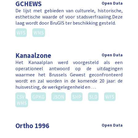
GCHEWS
Open Data
De lijst met gebieden van culturele, historische,
esthetische waarde of voor stadsverfraaiing.Deze
laag wordt door BruGIS ter beschikking gesteld.
WFS
WMS
Kanaalzone
Open Data
Het Kanaalplan werd voorgesteld als een
operationeel antwoord op de uitdagingen
waarmee het Brussels Gewest geconfronteerd
wordt en zal worden in de komende 20 jaar: de
huisvesting, de werkgelegenheid en …
CSV
GPKG
JSON
SHP
SLD
WFS
WMS
Ortho 1996
Open Data