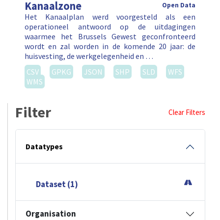
Kanaalzone
Open Data
Het Kanaalplan werd voorgesteld als een
operationeel antwoord op de uitdagingen
waarmee het Brussels Gewest geconfronteerd
wordt en zal worden in de komende 20 jaar: de
huisvesting, de werkgelegenheid en …
CSV
GPKG
JSON
SHP
SLD
WFS
WMS
Filter
Clear Filters
Datatypes
Dataset (1)
Organisation