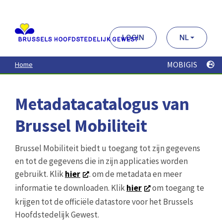
Aller
au
contenu
principal
LOGIN
NL
MOBIGIS
Home
Metadatacatalogus van
Brussel Mobiliteit
Brussel Mobiliteit biedt u toegang tot zijn gegevens
en tot de gegevens die in zijn applicaties worden
gebruikt. Klik
hier
. om de metadata en meer
informatie te downloaden. Klik
hier
om toegang te
krijgen tot de officiële datastore voor het Brussels
Hoofdstedelijk Gewest.