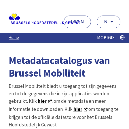
Aller
au
contenu
principal
LOGIN
NL
MOBIGIS
Home
Metadatacatalogus van
Brussel Mobiliteit
Brussel Mobiliteit biedt u toegang tot zijn gegevens
en tot de gegevens die in zijn applicaties worden
gebruikt. Klik
hier
. om de metadata en meer
informatie te downloaden. Klik
hier
om toegang te
krijgen tot de officiële datastore voor het Brussels
Hoofdstedelijk Gewest.