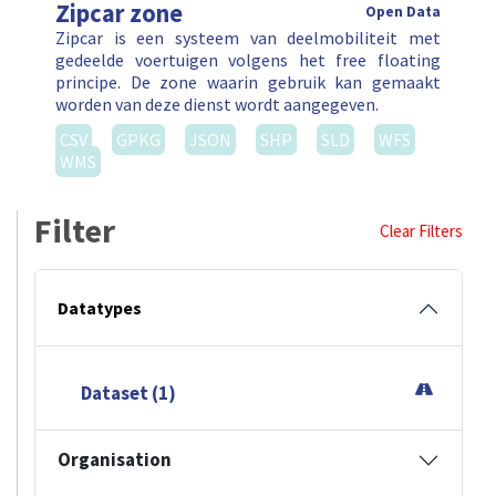
Zipcar zone
Open Data
Zipcar is een systeem van deelmobiliteit met
gedeelde voertuigen volgens het free floating
principe. De zone waarin gebruik kan gemaakt
worden van deze dienst wordt aangegeven.
CSV
GPKG
JSON
SHP
SLD
WFS
WMS
Filter
Clear Filters
Datatypes
Dataset (1)
Organisation