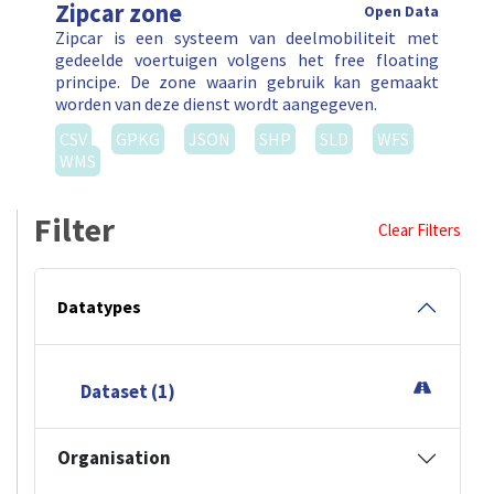
Zipcar zone
Open Data
Zipcar is een systeem van deelmobiliteit met
gedeelde voertuigen volgens het free floating
principe. De zone waarin gebruik kan gemaakt
worden van deze dienst wordt aangegeven.
CSV
GPKG
JSON
SHP
SLD
WFS
WMS
Filter
Clear Filters
Datatypes
Dataset (1)
Organisation