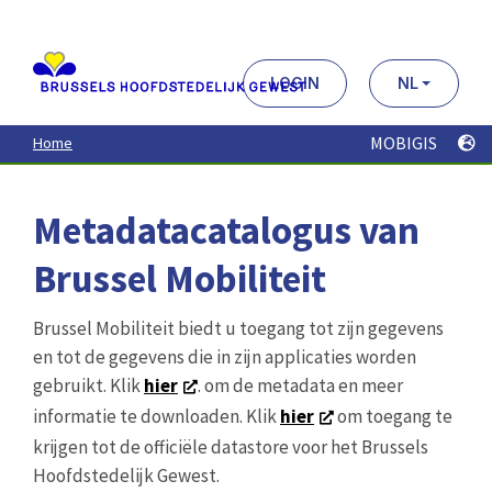
Aller
au
contenu
principal
LOGIN
NL
MOBIGIS
Home
Metadatacatalogus van
Brussel Mobiliteit
Brussel Mobiliteit biedt u toegang tot zijn gegevens
en tot de gegevens die in zijn applicaties worden
gebruikt. Klik
hier
. om de metadata en meer
informatie te downloaden. Klik
hier
om toegang te
krijgen tot de officiële datastore voor het Brussels
Hoofdstedelijk Gewest.