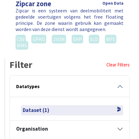
Zipcar zone
Open Data
Zipcar is een systeem van deelmobiliteit met
gedeelde voertuigen volgens het free floating
principe. De zone waarin gebruik kan gemaakt
worden van deze dienst wordt aangegeven.
CSV
GPKG
JSON
SHP
SLD
WFS
WMS
Filter
Clear Filters
Datatypes
Dataset (1)
Organisation