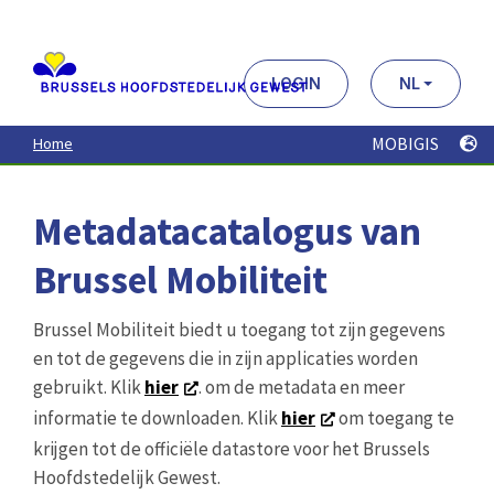
Aller
au
contenu
principal
LOGIN
NL
MOBIGIS
Home
Metadatacatalogus van
Brussel Mobiliteit
Brussel Mobiliteit biedt u toegang tot zijn gegevens
en tot de gegevens die in zijn applicaties worden
gebruikt. Klik
hier
. om de metadata en meer
informatie te downloaden. Klik
hier
om toegang te
krijgen tot de officiële datastore voor het Brussels
Hoofdstedelijk Gewest.