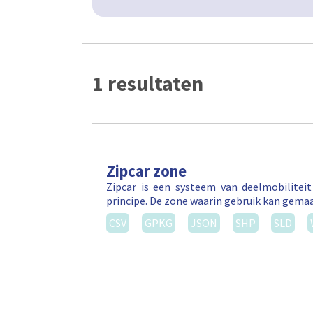
1 resultaten
Zipcar zone
Zipcar is een systeem van deelmobilitei
principe. De zone waarin gebruik kan gema
CSV
GPKG
JSON
SHP
SLD