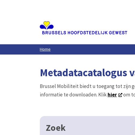
Aller
au
contenu
principal
Home
Metadatacatalogus va
Brussel Mobiliteit biedt u toegang tot zijn 
informatie te downloaden. Klik
hier
om to
Zoek