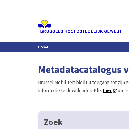
Aller
au
contenu
principal
Home
Metadatacatalogus va
Brussel Mobiliteit biedt u toegang tot zijn 
informatie te downloaden. Klik
hier
om to
Zoek