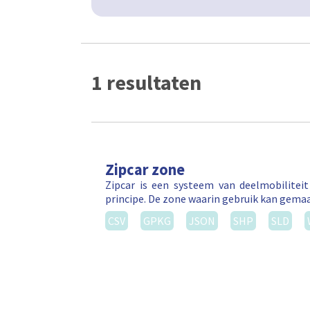
1 resultaten
Zipcar zone
Zipcar is een systeem van deelmobilitei
principe. De zone waarin gebruik kan gema
CSV
GPKG
JSON
SHP
SLD