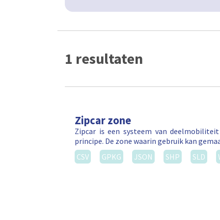
1 resultaten
Zipcar zone
Zipcar is een systeem van deelmobilitei
principe. De zone waarin gebruik kan gema
CSV
GPKG
JSON
SHP
SLD