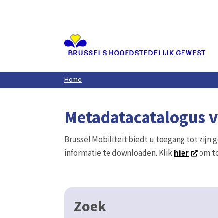
Aller
au
contenu
principal
Home
Metadatacatalogus va
Brussel Mobiliteit biedt u toegang tot zijn 
informatie te downloaden. Klik
hier
om to
Zoek