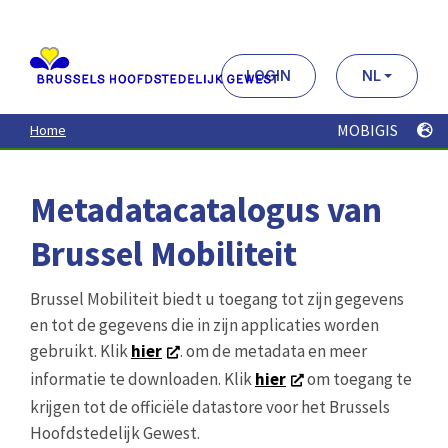
Aller
au
contenu
principal
LOGIN
NL
MOBIGIS
Home
Metadatacatalogus van
Brussel Mobiliteit
Brussel Mobiliteit biedt u toegang tot zijn gegevens
en tot de gegevens die in zijn applicaties worden
gebruikt. Klik
hier
. om de metadata en meer
informatie te downloaden. Klik
hier
om toegang te
krijgen tot de officiële datastore voor het Brussels
Hoofdstedelijk Gewest.