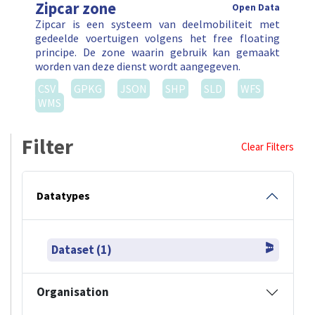
Zipcar zone
Open Data
Zipcar is een systeem van deelmobiliteit met
gedeelde voertuigen volgens het free floating
principe. De zone waarin gebruik kan gemaakt
worden van deze dienst wordt aangegeven.
CSV
GPKG
JSON
SHP
SLD
WFS
WMS
Filter
Clear Filters
Datatypes
Dataset (1)
Organisation