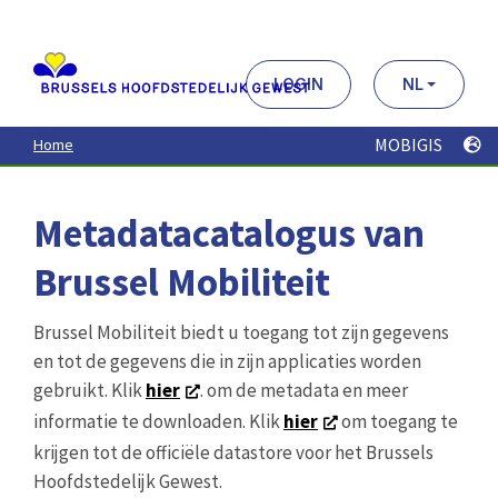
Aller
au
contenu
principal
LOGIN
NL
MOBIGIS
Home
Metadatacatalogus van
Brussel Mobiliteit
Brussel Mobiliteit biedt u toegang tot zijn gegevens
en tot de gegevens die in zijn applicaties worden
gebruikt. Klik
hier
. om de metadata en meer
informatie te downloaden. Klik
hier
om toegang te
krijgen tot de officiële datastore voor het Brussels
Hoofdstedelijk Gewest.