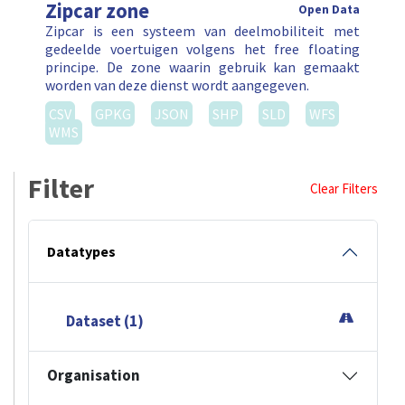
Zipcar zone
Open Data
Zipcar is een systeem van deelmobiliteit met
gedeelde voertuigen volgens het free floating
principe. De zone waarin gebruik kan gemaakt
worden van deze dienst wordt aangegeven.
CSV
GPKG
JSON
SHP
SLD
WFS
WMS
Filter
Clear Filters
Datatypes
Dataset (1)
Organisation