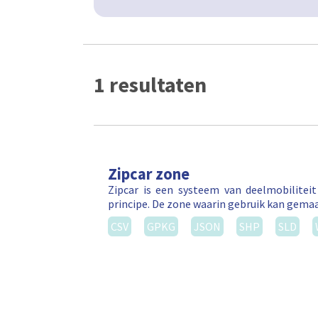
1 resultaten
Zipcar zone
Zipcar is een systeem van deelmobilitei
principe. De zone waarin gebruik kan gema
CSV
GPKG
JSON
SHP
SLD