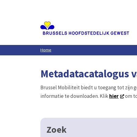
Aller
au
contenu
principal
Home
Metadatacatalogus va
Brussel Mobiliteit biedt u toegang tot zijn 
informatie te downloaden. Klik
hier
om to
Zoek