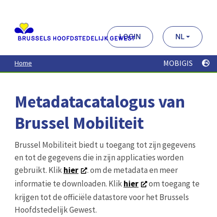
Aller
au
contenu
principal
LOGIN
NL
MOBIGIS
Home
Metadatacatalogus van
Brussel Mobiliteit
Brussel Mobiliteit biedt u toegang tot zijn gegevens
en tot de gegevens die in zijn applicaties worden
gebruikt. Klik
hier
. om de metadata en meer
informatie te downloaden. Klik
hier
om toegang te
krijgen tot de officiële datastore voor het Brussels
Hoofdstedelijk Gewest.