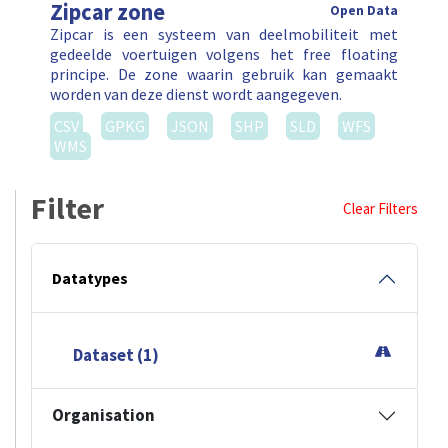
Zipcar zone
Open Data
Zipcar is een systeem van deelmobiliteit met
gedeelde voertuigen volgens het free floating
principe. De zone waarin gebruik kan gemaakt
worden van deze dienst wordt aangegeven.
CSV
GPKG
JSON
SHP
SLD
WFS
WMS
Filter
Clear Filters
Datatypes
Dataset (1)
Organisation