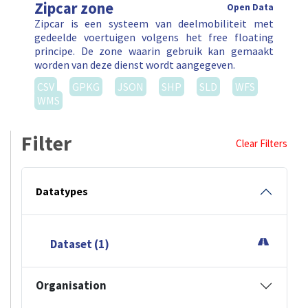
Zipcar zone
Open Data
Zipcar is een systeem van deelmobiliteit met
gedeelde voertuigen volgens het free floating
principe. De zone waarin gebruik kan gemaakt
worden van deze dienst wordt aangegeven.
CSV
GPKG
JSON
SHP
SLD
WFS
WMS
Filter
Clear Filters
Datatypes
Dataset (1)
Organisation