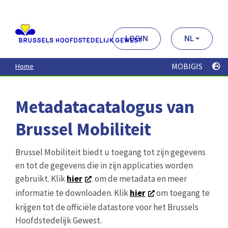
Aller
au
contenu
principal
LOGIN
NL
MOBIGIS
Home
Metadatacatalogus van
Brussel Mobiliteit
Brussel Mobiliteit biedt u toegang tot zijn gegevens
en tot de gegevens die in zijn applicaties worden
gebruikt. Klik
hier
. om de metadata en meer
informatie te downloaden. Klik
hier
om toegang te
krijgen tot de officiële datastore voor het Brussels
Hoofdstedelijk Gewest.