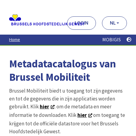
Aller
au
contenu
principal
LOGIN
NL
MOBIGIS
Home
Metadatacatalogus van
Brussel Mobiliteit
Brussel Mobiliteit biedt u toegang tot zijn gegevens
en tot de gegevens die in zijn applicaties worden
gebruikt. Klik
hier
. om de metadata en meer
informatie te downloaden. Klik
hier
om toegang te
krijgen tot de officiële datastore voor het Brussels
Hoofdstedelijk Gewest.