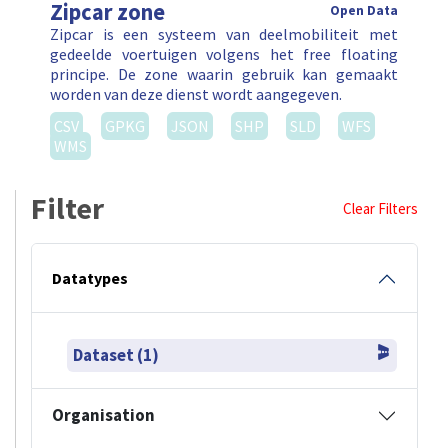
Zipcar zone
Open Data
Zipcar is een systeem van deelmobiliteit met
gedeelde voertuigen volgens het free floating
principe. De zone waarin gebruik kan gemaakt
worden van deze dienst wordt aangegeven.
CSV
GPKG
JSON
SHP
SLD
WFS
WMS
Filter
Clear Filters
Datatypes
Dataset (1)
Organisation