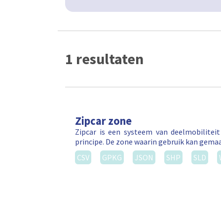
1 resultaten
Zipcar zone
Zipcar is een systeem van deelmobilitei
principe. De zone waarin gebruik kan gema
CSV
GPKG
JSON
SHP
SLD