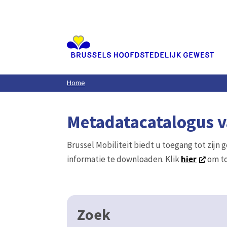
Aller
au
contenu
principal
Home
Metadatacatalogus va
Brussel Mobiliteit biedt u toegang tot zijn 
informatie te downloaden. Klik
hier
om to
Zoek