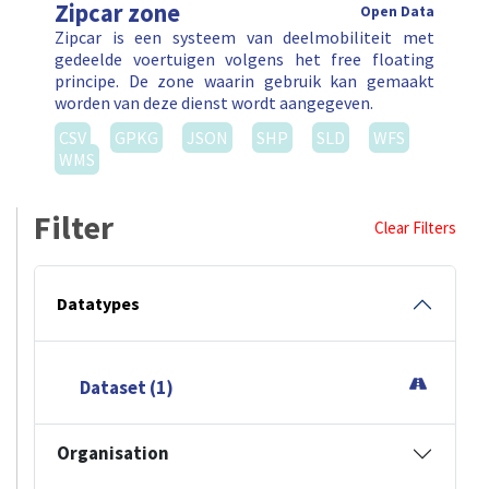
Zipcar zone
Open Data
Zipcar is een systeem van deelmobiliteit met
gedeelde voertuigen volgens het free floating
principe. De zone waarin gebruik kan gemaakt
worden van deze dienst wordt aangegeven.
CSV
GPKG
JSON
SHP
SLD
WFS
WMS
Filter
Clear Filters
Datatypes
Dataset (1)
Organisation