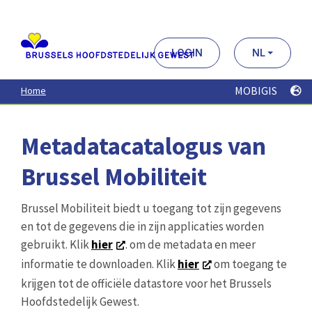
Aller
au
contenu
principal
LOGIN
NL
MOBIGIS
Home
Metadatacatalogus van
Brussel Mobiliteit
Brussel Mobiliteit biedt u toegang tot zijn gegevens
en tot de gegevens die in zijn applicaties worden
gebruikt. Klik
hier
. om de metadata en meer
informatie te downloaden. Klik
hier
om toegang te
krijgen tot de officiële datastore voor het Brussels
Hoofdstedelijk Gewest.