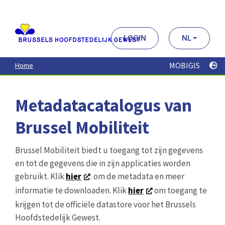
Aller
au
contenu
principal
LOGIN
NL
MOBIGIS
Home
Metadatacatalogus van
Brussel Mobiliteit
Brussel Mobiliteit biedt u toegang tot zijn gegevens
en tot de gegevens die in zijn applicaties worden
gebruikt. Klik
hier
. om de metadata en meer
informatie te downloaden. Klik
hier
om toegang te
krijgen tot de officiële datastore voor het Brussels
Hoofdstedelijk Gewest.