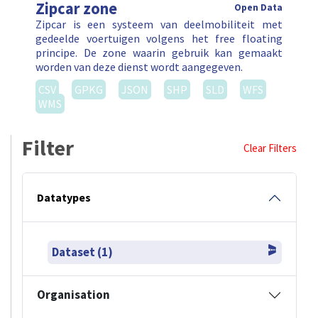
Zipcar zone
Open Data
Zipcar is een systeem van deelmobiliteit met
gedeelde voertuigen volgens het free floating
principe. De zone waarin gebruik kan gemaakt
worden van deze dienst wordt aangegeven.
CSV
GPKG
JSON
SHP
SLD
WFS
WMS
Filter
Clear Filters
Datatypes
Dataset (1)
Organisation