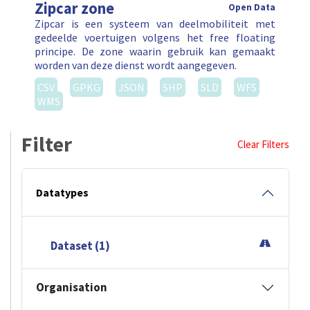
Zipcar zone
Open Data
Zipcar is een systeem van deelmobiliteit met
gedeelde voertuigen volgens het free floating
principe. De zone waarin gebruik kan gemaakt
worden van deze dienst wordt aangegeven.
CSV
GPKG
JSON
SHP
SLD
WFS
WMS
Filter
Clear Filters
Datatypes
Dataset (1)
Organisation