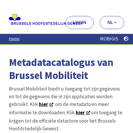
Aller
au
contenu
principal
LOGIN
NL
MOBIGIS
Home
Metadatacatalogus van
Brussel Mobiliteit
Brussel Mobiliteit biedt u toegang tot zijn gegevens
en tot de gegevens die in zijn applicaties worden
gebruikt. Klik
hier
. om de metadata en meer
informatie te downloaden. Klik
hier
om toegang te
krijgen tot de officiële datastore voor het Brussels
Hoofdstedelijk Gewest.