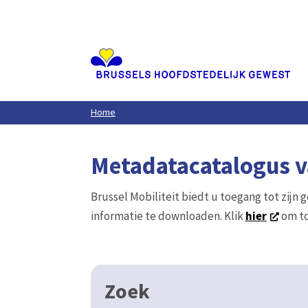
Aller
au
contenu
principal
Home
Metadatacatalogus va
Brussel Mobiliteit biedt u toegang tot zijn 
informatie te downloaden. Klik
hier
om to
Zoek