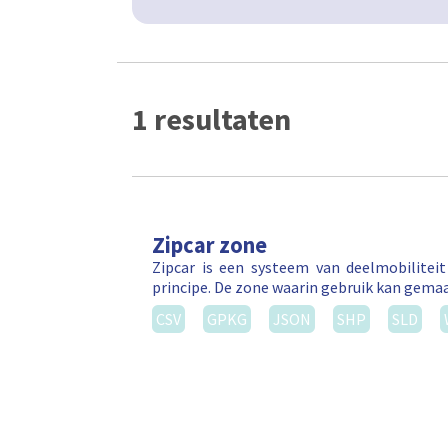
1 resultaten
Zipcar zone
Zipcar is een systeem van deelmobilitei
principe. De zone waarin gebruik kan gema
CSV
GPKG
JSON
SHP
SLD