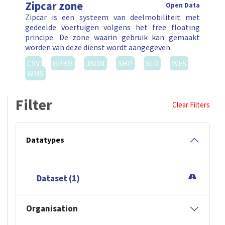
Zipcar zone
Open Data
Zipcar is een systeem van deelmobiliteit met
gedeelde voertuigen volgens het free floating
principe. De zone waarin gebruik kan gemaakt
worden van deze dienst wordt aangegeven.
CSV
GPKG
JSON
SHP
SLD
WFS
WMS
Filter
Clear Filters
Datatypes
Dataset (1)
Organisation