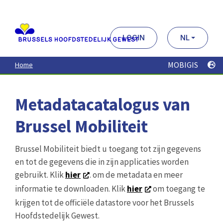
Aller
au
contenu
principal
LOGIN
NL
MOBIGIS
Home
Metadatacatalogus van
Brussel Mobiliteit
Brussel Mobiliteit biedt u toegang tot zijn gegevens
en tot de gegevens die in zijn applicaties worden
gebruikt. Klik
hier
. om de metadata en meer
informatie te downloaden. Klik
hier
om toegang te
krijgen tot de officiële datastore voor het Brussels
Hoofdstedelijk Gewest.