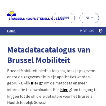
Aller
au
contenu
principal
LOGIN
NL
MOBIGIS
Home
Metadatacatalogus van
Brussel Mobiliteit
Brussel Mobiliteit biedt u toegang tot zijn gegevens
en tot de gegevens die in zijn applicaties worden
gebruikt. Klik
hier
. om de metadata en meer
informatie te downloaden. Klik
hier
om toegang te
krijgen tot de officiële datastore voor het Brussels
Hoofdstedelijk Gewest.