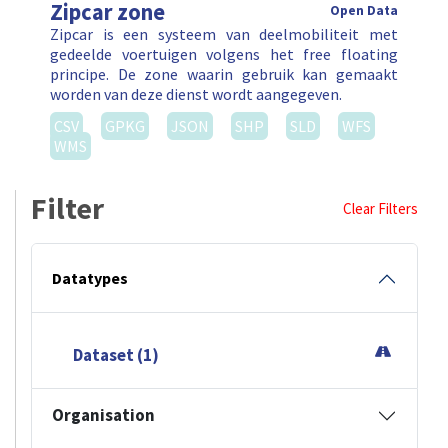
Zipcar zone
Open Data
Zipcar is een systeem van deelmobiliteit met
gedeelde voertuigen volgens het free floating
principe. De zone waarin gebruik kan gemaakt
worden van deze dienst wordt aangegeven.
CSV
GPKG
JSON
SHP
SLD
WFS
WMS
Filter
Clear Filters
Datatypes
Dataset (1)
Organisation