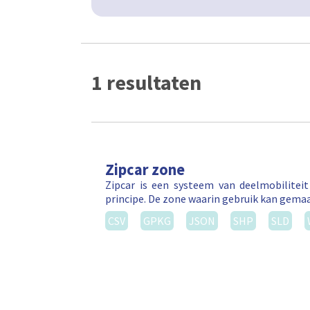
1 resultaten
Zipcar zone
Zipcar is een systeem van deelmobilitei
principe. De zone waarin gebruik kan gema
CSV
GPKG
JSON
SHP
SLD