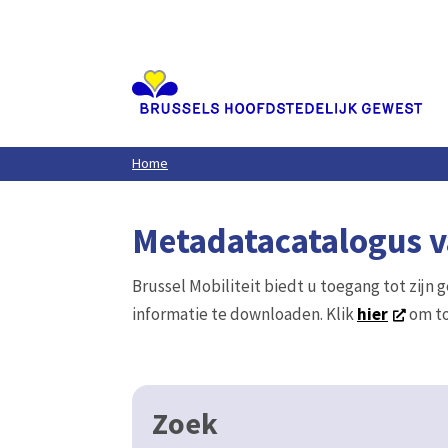
Aller
au
contenu
principal
Home
Metadatacatalogus va
Brussel Mobiliteit biedt u toegang tot zijn 
informatie te downloaden. Klik
hier
om to
Zoek