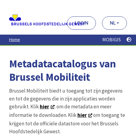
Aller
au
contenu
principal
LOGIN
NL
MOBIGIS
Home
Metadatacatalogus van
Brussel Mobiliteit
Brussel Mobiliteit biedt u toegang tot zijn gegevens
en tot de gegevens die in zijn applicaties worden
gebruikt. Klik
hier
. om de metadata en meer
informatie te downloaden. Klik
hier
om toegang te
krijgen tot de officiële datastore voor het Brussels
Hoofdstedelijk Gewest.