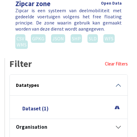
Zipcar zone
Open Data
Zipcar is een systeem van deelmobiliteit met
gedeelde voertuigen volgens het free floating
principe. De zone waarin gebruik kan gemaakt
worden van deze dienst wordt aangegeven.
CSV
GPKG
JSON
SHP
SLD
WFS
WMS
Filter
Clear Filters
Datatypes
Dataset (1)
Organisation