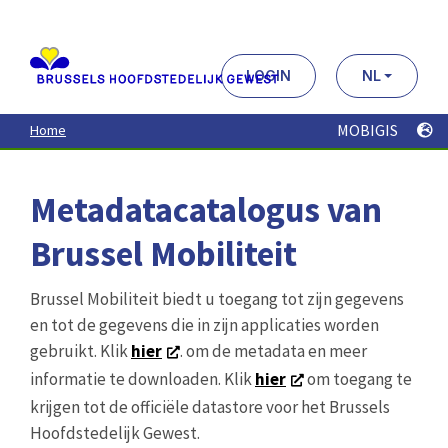
Aller
au
contenu
principal
LOGIN
NL
MOBIGIS
Home
Metadatacatalogus van
Brussel Mobiliteit
Brussel Mobiliteit biedt u toegang tot zijn gegevens
en tot de gegevens die in zijn applicaties worden
gebruikt. Klik
hier
. om de metadata en meer
informatie te downloaden. Klik
hier
om toegang te
krijgen tot de officiële datastore voor het Brussels
Hoofdstedelijk Gewest.