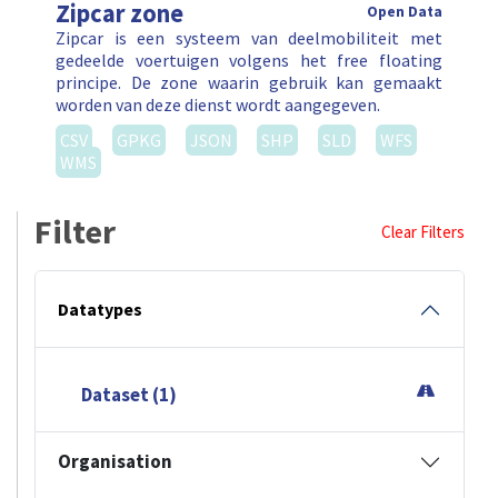
Zipcar zone
Open Data
Zipcar is een systeem van deelmobiliteit met
gedeelde voertuigen volgens het free floating
principe. De zone waarin gebruik kan gemaakt
worden van deze dienst wordt aangegeven.
CSV
GPKG
JSON
SHP
SLD
WFS
WMS
Filter
Clear Filters
Datatypes
Dataset (1)
Organisation