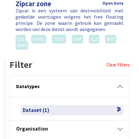
Zipcar zone
Open Data
Zipcar is een systeem van deelmobiliteit met
gedeelde voertuigen volgens het free floating
principe. De zone waarin gebruik kan gemaakt
worden van deze dienst wordt aangegeven.
CSV
GPKG
JSON
SHP
SLD
WFS
WMS
Filter
Clear Filters
Datatypes
Dataset (1)
Organisation