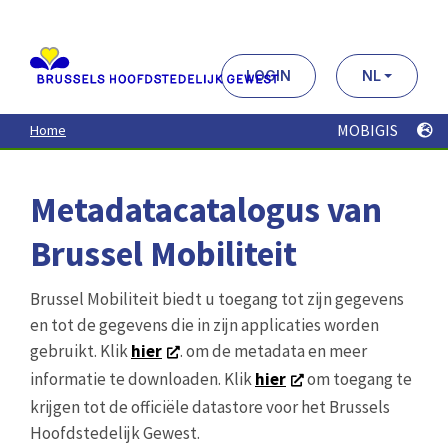
Aller
au
contenu
principal
LOGIN
NL
MOBIGIS
Home
Metadatacatalogus van
Brussel Mobiliteit
Brussel Mobiliteit biedt u toegang tot zijn gegevens
en tot de gegevens die in zijn applicaties worden
gebruikt. Klik
hier
. om de metadata en meer
informatie te downloaden. Klik
hier
om toegang te
krijgen tot de officiële datastore voor het Brussels
Hoofdstedelijk Gewest.