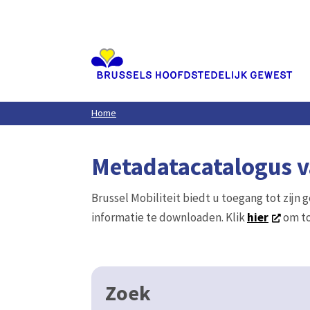
Aller
au
contenu
principal
Home
Metadatacatalogus va
Brussel Mobiliteit biedt u toegang tot zijn 
informatie te downloaden. Klik
hier
om to
Zoek