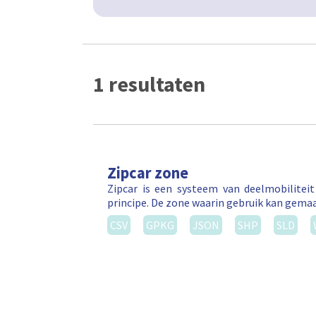
1 resultaten
Zipcar zone
Zipcar is een systeem van deelmobilitei
principe. De zone waarin gebruik kan gema
CSV
GPKG
JSON
SHP
SLD