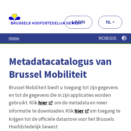
Aller
au
contenu
principal
LOGIN
NL
MOBIGIS
Home
Metadatacatalogus van
Brussel Mobiliteit
Brussel Mobiliteit biedt u toegang tot zijn gegevens
en tot de gegevens die in zijn applicaties worden
gebruikt. Klik
hier
. om de metadata en meer
informatie te downloaden. Klik
hier
om toegang te
krijgen tot de officiële datastore voor het Brussels
Hoofdstedelijk Gewest.