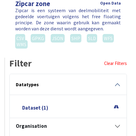
Zipcar zone
Open Data
Zipcar is een systeem van deelmobiliteit met
gedeelde voertuigen volgens het free floating
principe. De zone waarin gebruik kan gemaakt
worden van deze dienst wordt aangegeven.
CSV
GPKG
JSON
SHP
SLD
WFS
WMS
Filter
Clear Filters
Datatypes
Dataset (1)
Organisation