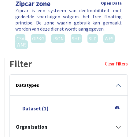
Zipcar zone
Open Data
Zipcar is een systeem van deelmobiliteit met
gedeelde voertuigen volgens het free floating
principe. De zone waarin gebruik kan gemaakt
worden van deze dienst wordt aangegeven.
CSV
GPKG
JSON
SHP
SLD
WFS
WMS
Filter
Clear Filters
Datatypes
Dataset (1)
Organisation