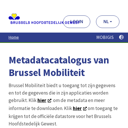
Aller
au
contenu
principal
LOGIN
NL
MOBIGIS
Home
Metadatacatalogus van
Brussel Mobiliteit
Brussel Mobiliteit biedt u toegang tot zijn gegevens
en tot de gegevens die in zijn applicaties worden
gebruikt. Klik
hier
. om de metadata en meer
informatie te downloaden. Klik
hier
om toegang te
krijgen tot de officiële datastore voor het Brussels
Hoofdstedelijk Gewest.