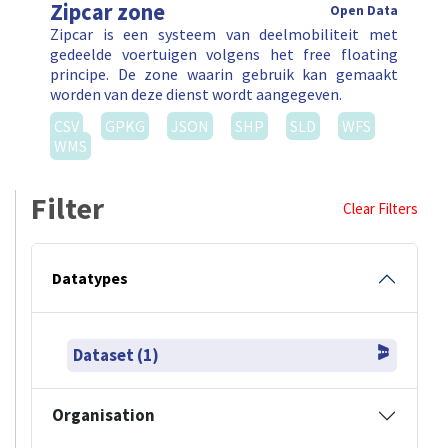
Zipcar zone
Open Data
Zipcar is een systeem van deelmobiliteit met
gedeelde voertuigen volgens het free floating
principe. De zone waarin gebruik kan gemaakt
worden van deze dienst wordt aangegeven.
CSV
GPKG
JSON
SHP
SLD
WFS
WMS
Filter
Clear Filters
Datatypes
Dataset (1)
Organisation