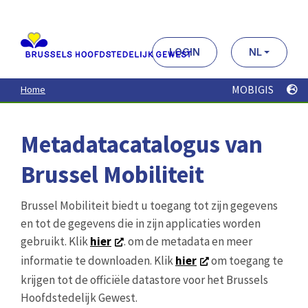
Aller
au
contenu
principal
LOGIN
NL
MOBIGIS
Home
Metadatacatalogus van
Brussel Mobiliteit
Brussel Mobiliteit biedt u toegang tot zijn gegevens
en tot de gegevens die in zijn applicaties worden
gebruikt. Klik
hier
. om de metadata en meer
informatie te downloaden. Klik
hier
om toegang te
krijgen tot de officiële datastore voor het Brussels
Hoofdstedelijk Gewest.