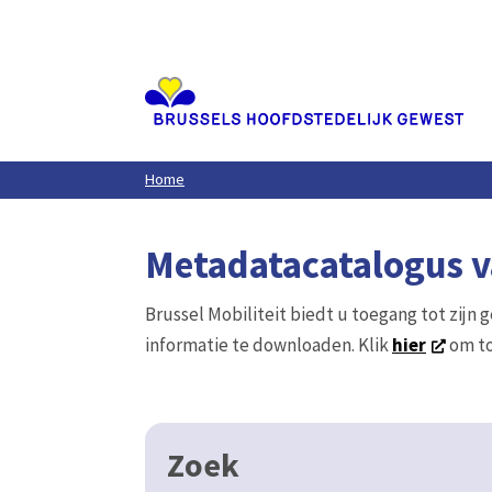
Aller
au
contenu
principal
Home
Metadatacatalogus va
Brussel Mobiliteit biedt u toegang tot zijn 
informatie te downloaden. Klik
hier
om to
Zoek