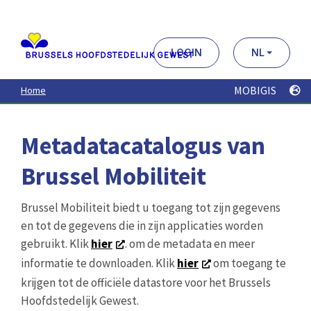
Aller
au
contenu
principal
LOGIN
NL
MOBIGIS
Home
Metadatacatalogus van
Brussel Mobiliteit
Brussel Mobiliteit biedt u toegang tot zijn gegevens
en tot de gegevens die in zijn applicaties worden
gebruikt. Klik
hier
. om de metadata en meer
informatie te downloaden. Klik
hier
om toegang te
krijgen tot de officiële datastore voor het Brussels
Hoofdstedelijk Gewest.