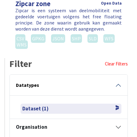
Zipcar zone
Open Data
Zipcar is een systeem van deelmobiliteit met
gedeelde voertuigen volgens het free floating
principe. De zone waarin gebruik kan gemaakt
worden van deze dienst wordt aangegeven.
CSV
GPKG
JSON
SHP
SLD
WFS
WMS
Filter
Clear Filters
Datatypes
Dataset (1)
Organisation