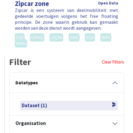
Zipcar zone
Open Data
Zipcar is een systeem van deelmobiliteit met
gedeelde voertuigen volgens het free floating
principe. De zone waarin gebruik kan gemaakt
worden van deze dienst wordt aangegeven.
CSV
GPKG
JSON
SHP
SLD
WFS
WMS
Filter
Clear Filters
Datatypes
Dataset (1)
Organisation