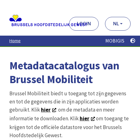
Aller
au
contenu
principal
LOGIN
NL
MOBIGIS
Home
Metadatacatalogus van
Brussel Mobiliteit
Brussel Mobiliteit biedt u toegang tot zijn gegevens
en tot de gegevens die in zijn applicaties worden
gebruikt. Klik
hier
. om de metadata en meer
informatie te downloaden. Klik
hier
om toegang te
krijgen tot de officiële datastore voor het Brussels
Hoofdstedelijk Gewest.