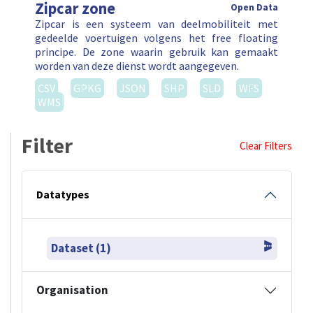
Zipcar zone
Open Data
Zipcar is een systeem van deelmobiliteit met
gedeelde voertuigen volgens het free floating
principe. De zone waarin gebruik kan gemaakt
worden van deze dienst wordt aangegeven.
CSV
GPKG
JSON
SHP
SLD
WFS
WMS
Filter
Clear Filters
Datatypes
Dataset (1)
Organisation