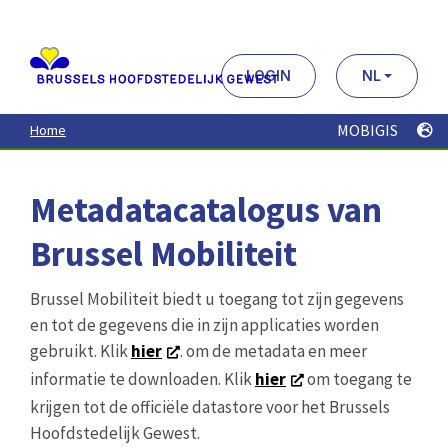
Aller
au
contenu
principal
LOGIN
NL
MOBIGIS
Home
Metadatacatalogus van
Brussel Mobiliteit
Brussel Mobiliteit biedt u toegang tot zijn gegevens
en tot de gegevens die in zijn applicaties worden
gebruikt. Klik
hier
. om de metadata en meer
informatie te downloaden. Klik
hier
om toegang te
krijgen tot de officiële datastore voor het Brussels
Hoofdstedelijk Gewest.